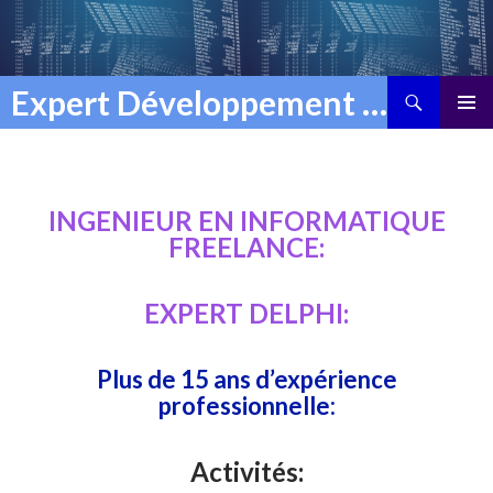
Recherche
Expert Développement Delphi
ALLER
MENU
AU
PRINCI
CONTENU
INGENIEUR EN INFORMATIQUE
FREELANCE:
EXPERT DELPHI:
Plus de 15 ans d’expérience
professionnelle:
Activités: