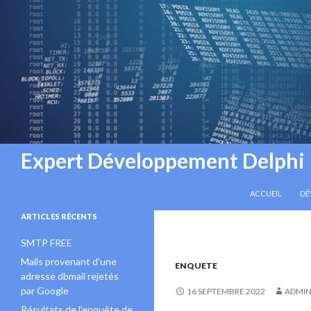
Recherche
Expert Développement Delphi
ALLER AU CONT
ACCUEIL
DÉ
ARTICLES RÉCENTS
SMTP FREE
Mails provenant d’une
ENQUETE
adresse dbmail rejetés
par Google
16 SEPTEMBRE 2022
ADMI
Résultats de l’enquête de