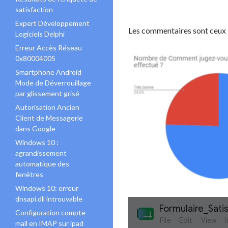
satisfaction
Expert Développement
Les commentaires sont ceux la
Logiciels Delphi
Erreur Accès Réseau
0x80004005
Smartphone Android
Mode de Déverrouillage
par glissement grisé
Autorisation Ancien
Client de Messagerie
dans Google
Windows 10 :
agrandissement
automatique des
fenêtres
Windows 10: erreur
dnsapi.dll introuvable
Configuration compte
mail en IMAP sur ipad