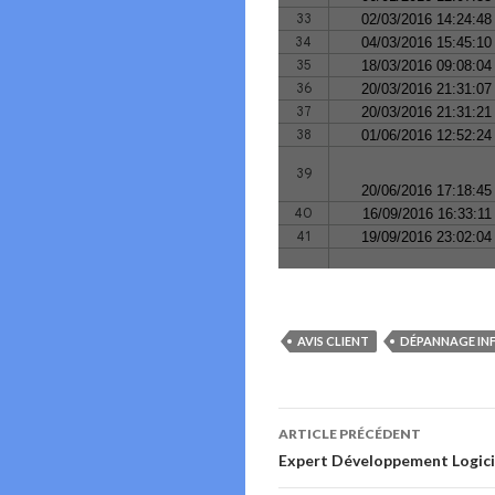
AVIS CLIENT
DÉPANNAGE IN
Navigation
ARTICLE PRÉCÉDENT
des
Expert Développement Logici