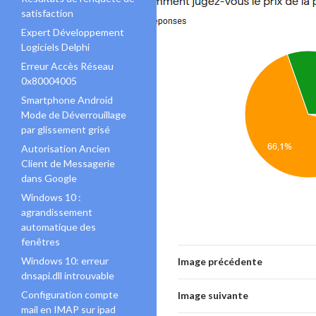
satisfaction
Expert Développement
Logiciels Delphi
Erreur Accès Réseau
0x80004005
Smartphone Android
Mode de Déverrouillage
par glissement grisé
Autorisation Ancien
Client de Messagerie
dans Google
Windows 10 :
agrandissement
automatique des
fenêtres
Windows 10: erreur
Image précédente
dnsapi.dll introuvable
Configuration compte
Image suivante
mail en IMAP sur ipad