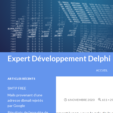
Recherche
Expert Développement Delphi
ALLER AU C
ACCUEIL
ARTICLES RÉCENTS
SMTP FREE
Mails provenant d’une
6 NOVEMBRE 2020
611 × 2
adresse dbmail rejetés
par Google
Résultats de l’enquête de