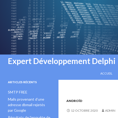
Recherche
Expert Développement Delphi
ALLER AU C
ACCUEIL
ARTICLES RÉCENTS
SMTP FREE
Mails provenant d’une
ANDROÏD
adresse dbmail rejetés
par Google
12 OCTOBRE 2020
ADMIN
Résultats de l’enquête de