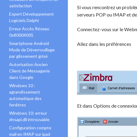
satisfaction
Si vous rencontrez un problè
Expert Développement
serveurs POP ou IMAP et de 
Logiciels Delphi
Erreur Accès Réseau
Connectez-vous sur le Webm
0x80004005
Smartphone Android
Allez dans les préférences
Mode de Déverrouillage
par glissement grisé
Autorisation Ancien
Client de Messagerie
dans Google
Windows 10 :
agrandissement
automatique des
fenêtres
Et dans Options de connexi
Windows 10: erreur
dnsapi.dll introuvable
Configuration compte
mail en IMAP sur ipad